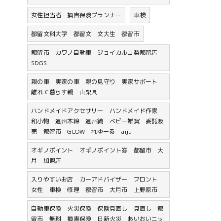
女性担当者 損害保険プランナー
車検
都留文科大学 都留文 文大生 都留市
都留市 カワノ自動車 ジョイカル山梨都留店
SDGS
親の車 実家の車 親の見守り 実家サポート
離れて暮らす親 山梨県
ハンドメイドアクセサリー ハンドメイド作家
和小物 遠州木綿 遠州縞 ベビー雑貨 委託販
売 都留市 GLOW れゆーる aiju
オギノポイント オギノポイント券 都留市 大
月 加盟店
入りやすいお店 カーアドバイザー フロント
女性 車検 修理 都留市 大月市 上野原市
自動車保険 火災保険 保険見直し 見直し 都
留市 無料 損害保険 日新火災 あいおいニッ