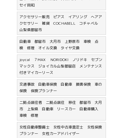
セイ同和
アクセサリー販売 ピアス イアリング へアア
クセサリー 雑貨 COCHABELL コチャベル
山梨県都留市
自動車 都留市 大月市 上野原市 車検 点
検 修理 オイル交換 タイヤ交換
joycal ７MAX NORIDOKI ノリドキ セブン
マックス ジョイカル山梨都留店 メンテナンス
付きマイカーリース
交通事故 自動車保険 自動車 損害保険 車の
保険 保険プランナー
二拠点居住者 二拠点居住 移住 都留市 大月
市 上梨県 自動車 リースカー 自動車購入
車検 修理
女性自動車整備士 女性中古車査定士 女性保険
プランナー 女性カーアドバイザー