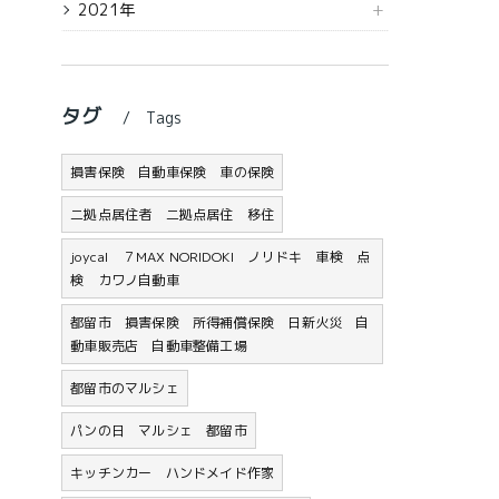
2021年
タグ
Tags
損害保険 自動車保険 車の保険
二拠点居住者 二拠点居住 移住
joycal ７MAX NORIDOKI ノリドキ 車検 点
検 カワノ自動車
都留市 損害保険 所得補償保険 日新火災 自
動車販売店 自動車整備工場
都留市のマルシェ
パンの日 マルシェ 都留市
キッチンカー ハンドメイド作家