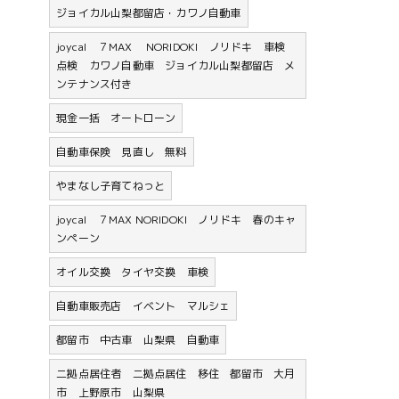
ジョイカル山梨都留店・カワノ自動車
joycal ７MAX NORIDOKI ノリドキ 車検
点検 カワノ自動車 ジョイカル山梨都留店 メ
ンテナンス付き
現金一括 オートローン
自動車保険 見直し 無料
やまなし子育てねっと
joycal ７MAX NORIDOKI ノリドキ 春のキャ
ンペーン
オイル交換 タイヤ交換 車検
自動車販売店 イベント マルシェ
都留市 中古車 山梨県 自動車
二拠点居住者 二拠点居住 移住 都留市 大月
市 上野原市 山梨県