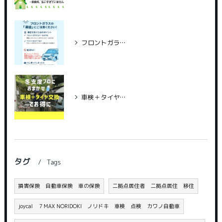
フロントガラス凍結対策！
車検＋タイヤ交換でお得＆安心
タグ
Tags
損害保険 自動車保険 車の保険
二拠点居住者 二拠点居住 移住
joycal ７MAX NORIDOKI ノリドキ 車検 点検 カワノ自動車