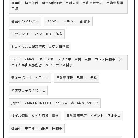
都留市 損害保険 所得補償保険 日新火災 自動車販売店 自動車整備
工場
都留市のマルシェ
パンの日 マルシェ 都留市
キッチンカー ハンドメイド作家
ジョイカル山梨都留店・カワノ自動車
joycal ７MAX NORIDOKI ノリドキ 車検 点検 カワノ自動車 ジ
ョイカル山梨都留店 メンテナンス付き
現金一括 オートローン
自動車保険 見直し 無料
やまなし子育てねっと
joycal ７MAX NORIDOKI ノリドキ 春のキャンペーン
オイル交換 タイヤ交換 車検
自動車販売店 イベント マルシェ
都留市 中古車 山梨県 自動車