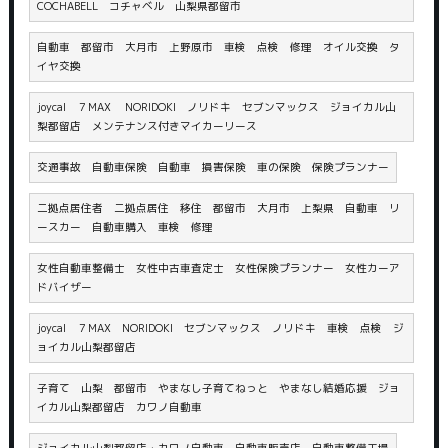
COCHABELL コチャベル 山梨県都留市
自動車 都留市 大月市 上野原市 車検 点検 修理 オイル交換 タ
イヤ交換
joycal ７MAX NORIDOKI ノリドキ セブンマックス ジョイカル山
梨都留店 メンテナンス付きマイカーリース
交通事故 自動車保険 自動車 損害保険 車の保険 保険プランナー
二拠点居住者 二拠点居住 移住 都留市 大月市 上梨県 自動車 リ
ースカー 自動車購入 車検 修理
女性自動車整備士 女性中古車査定士 女性保険プランナー 女性カーア
ドバイザー
joycal ７MAX NORIDOKI セブンマックス ノリドキ 車検 点検 ジ
ョイカル山梨都留店
子育て 山梨 都留市 やまなし子育てねっと やまなし結婚応援 ジョ
イカル山梨都留店 カワノ自動車
ジョイカル山梨都留店・カワノ自動車 自動車販売店 自動車整備工場