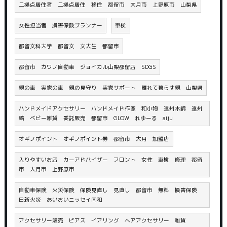
二拠点居住者 二拠点居住 移住 都留市 大月市 上野原市 山梨県
女性担当者 損害保険プランナー
車検
都留文科大学 都留文 文大生 都留市
都留市 カワノ自動車 ジョイカル山梨都留店 SDGS
親の車 実家の車 親の見守り 実家サポート 離れて暮らす親 山梨県
ハンドメイドアクセサリー ハンドメイド作家 和小物 遠州木綿 遠州
縞 ベビー雑貨 委託販売 都留市 GLOW れゆーる aiju
オギノポイント オギノポイント券 都留市 大月 加盟店
入りやすいお店 カーアドバイザー フロント 女性 車検 修理 都留
市 大月市 上野原市
自動車保険 火災保険 保険見直し 見直し 都留市 無料 損害保険
日新火災 あいおいニッセイ同和
アクセサリー販売 ピアス イアリング へアアクセサリー 雑貨