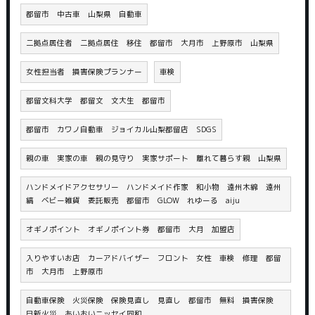
都留市 中古車 山梨県 自動車
二拠点居住者 二拠点居住 移住 都留市 大月市 上野原市 山梨県
女性担当者 損害保険プランナー
車検
都留文科大学 都留文 文大生 都留市
都留市 カワノ自動車 ジョイカル山梨都留店 SDGS
親の車 実家の車 親の見守り 実家サポート 離れて暮らす親 山梨県
ハンドメイドアクセサリー ハンドメイド作家 和小物 遠州木綿 遠州
縞 ベビー雑貨 委託販売 都留市 GLOW れゆーる aiju
オギノポイント オギノポイント券 都留市 大月 加盟店
入りやすいお店 カーアドバイザー フロント 女性 車検 修理 都留
市 大月市 上野原市
自動車保険 火災保険 保険見直し 見直し 都留市 無料 損害保険
日新火災 あいおいニッセイ同和