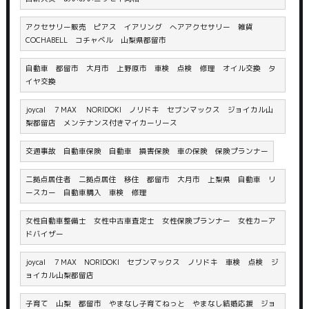
アクセサリー販売 ピアス イアリング へアアクセサリー 雑貨
COCHABELL コチャベル 山梨県都留市
自動車 都留市 大月市 上野原市 車検 点検 修理 オイル交換 タ
イヤ交換
joycal ７MAX NORIDOKI ノリドキ セブンマックス ジョイカル山
梨都留店 メンテナンス付きマイカーリース
交通事故 自動車保険 自動車 損害保険 車の保険 保険プランナー
二拠点居住者 二拠点居住 移住 都留市 大月市 上梨県 自動車 リ
ースカー 自動車購入 車検 修理
女性自動車整備士 女性中古車査定士 女性保険プランナー 女性カーア
ドバイザー
joycal ７MAX NORIDOKI セブンマックス ノリドキ 車検 点検 ジ
ョイカル山梨都留店
子育て 山梨 都留市 やまなし子育てねっと やまなし結婚応援 ジョ